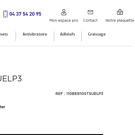
04 37 54 20 95
Mon espace pro
Contact
Notre plaquette
inets
Antivibratoire
Adhésifs
Graissage
UELP3
REF : 110BER10STSUELP3
ter