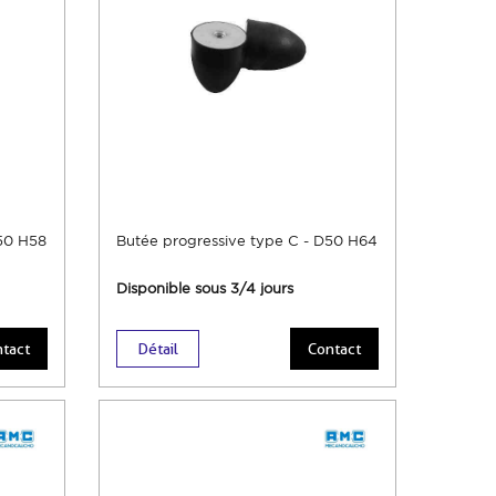
D50 H58
Butée progressive type C - D50 H64
Disponible sous 3/4 jours
tact
Détail
Contact