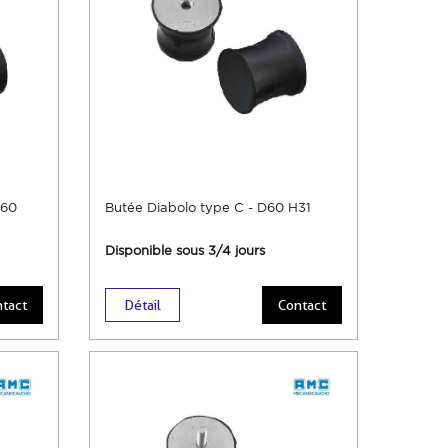
H60
Butée Diabolo type C - D60 H31
Disponible sous 3/4 jours
tact
Détail
Contact