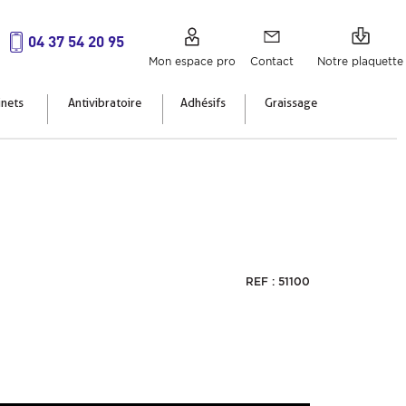
04 37 54 20 95
Mon espace pro
Contact
Notre plaquette
inets
Antivibratoire
Adhésifs
Graissage
REF : 51100