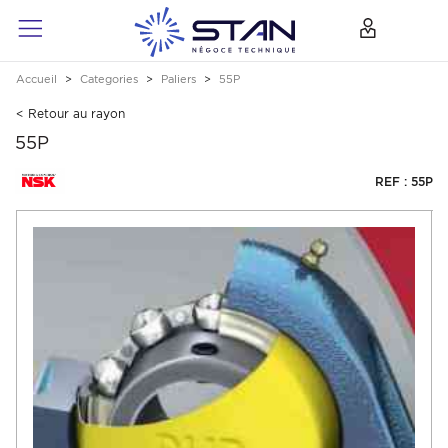
Accueil
Categories
Paliers
55P
< Retour au rayon
55P
REF : 55P