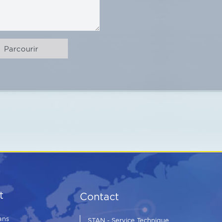
t
Contact
ans
STAN - Service Technique