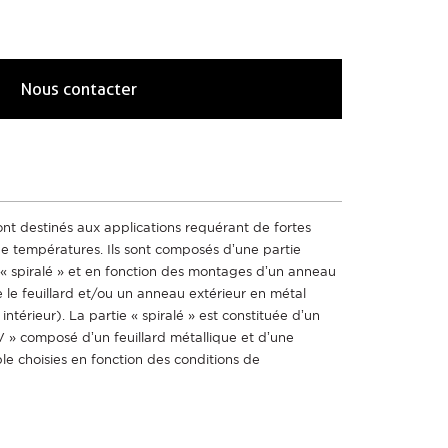
Nous contacter
sont destinés aux applications requérant de fortes
de températures. Ils sont composés d’une partie
 « spiralé » et en fonction des montages d’un anneau
le feuillard et/ou un anneau extérieur en métal
térieur). La partie « spiralé » est constituée d’un
 » composé d’un feuillard métallique et d’une
le choisies en fonction des conditions de