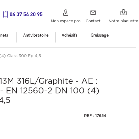
04 37 54 20 95
Mon espace pro
Contact
Notre plaquette
inets
Antivibratoire
Adhésifs
Graissage
 (4) Class 300 Ep 4,5
913M 316L/Graphite - AE :
L - EN 12560-2 DN 100 (4)
4,5
REF : 17654