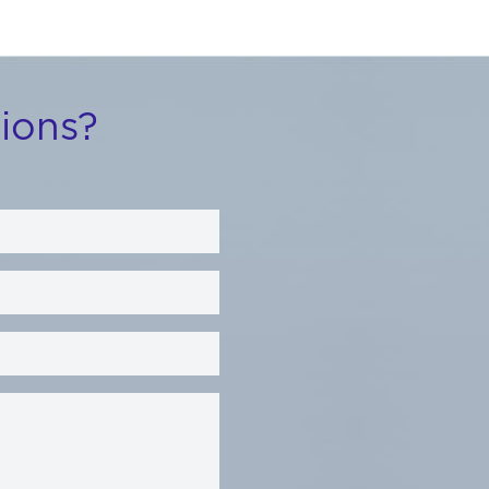
ions?