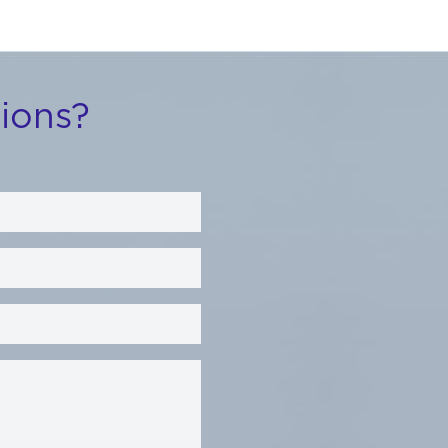
ions?