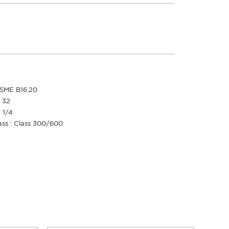
ASME B16.20
 32
 1/4
ass : Class 300/600