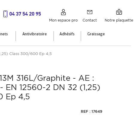
04 37 54 20 95
Mon espace pro
Contact
Notre plaquette
inets
Antivibratoire
Adhésifs
Graissage
(1,25) Class 300/600 Ep 4,5
913M 316L/Graphite - AE :
 - EN 12560-2 DN 32 (1,25)
0 Ep 4,5
REF : 17649