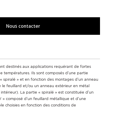
Nous contacter
sont destinés aux applications requérant de fortes
de températures. Ils sont composés d’une partie
 « spiralé » et en fonction des montages d’un anneau
le feuillard et/ou un anneau extérieur en métal
térieur). La partie « spiralé » est constituée d’un
 » composé d’un feuillard métallique et d’une
le choisies en fonction des conditions de