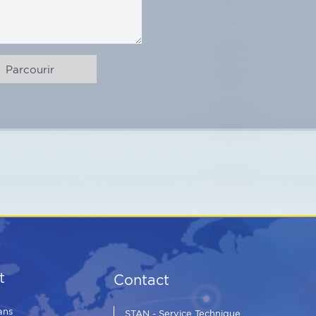
t
Contact
ans
STAN - Service Technique